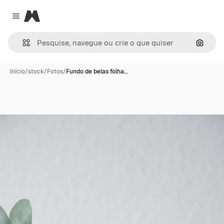
Magnific
Close menu
Pesqui
Início
/
stock
/
Fotos
/
Fundo de belas folha…