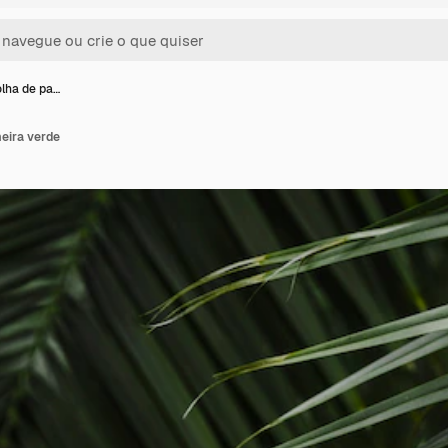
olha de pa…
eira verde