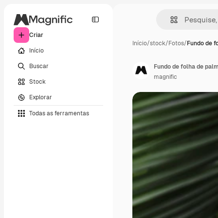
Criar
Início
/
stock
/
Fotos
/
Fundo de f
Início
Buscar
Fundo de folha de palm
magnific
Stock
Explorar
Todas as ferramentas