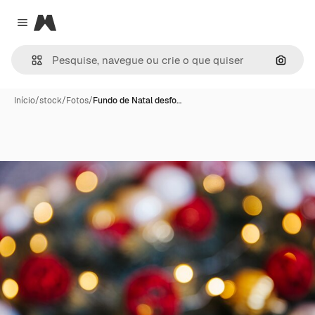
Magnific
Close menu
Pesqui
Início
/
stock
/
Fotos
/
Fundo de Natal desfo…