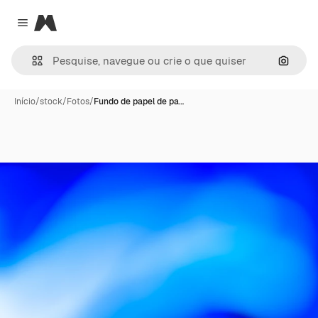
Magnific
Close menu
Pesqui
Início
/
stock
/
Fotos
/
Fundo de papel de pa…