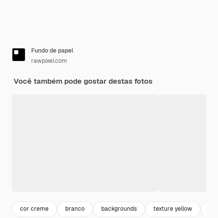
Fundo de papel
rawpixel.com
Você também pode gostar destas fotos
cor creme
branco
backgrounds
texture yellow
tex