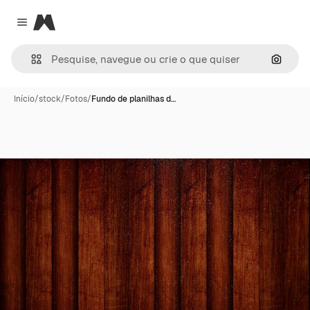
Magnific
Close menu
Pesqui
Início
/
stock
/
Fotos
/
Fundo de planilhas d…