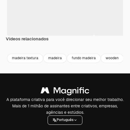
Vídeos relacionados
Premium
Premium
Premium
Premium
Gerado por 
madeira textura
madeira
fundo madeira
wooden
A plataforma criativa para você direcionar seu melhor trabalho.
Mais de 1 milhão de assinantes entre criativos, empresas,
agências e estúdios.
Português