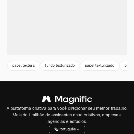
papel textura
fundo texturizado
papel texturizado
backg
A plataforma criativa para você direcionar seu melhor trabalho.
Mais de 1 milhão de assinantes entre criativos, empresas,
agências e estúdios.
Português