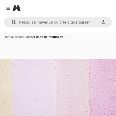
Magnific
Close menu
Pesqui
Início
/
stock
/
Fotos
/
Fundo de textura de …