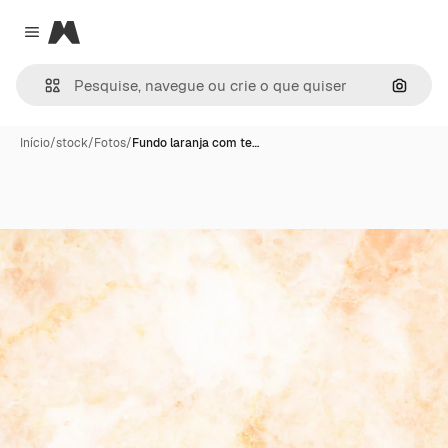
Magnific
Close menu
Pesqui
Início
/
stock
/
Fotos
/
Fundo laranja com te…