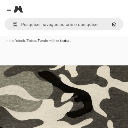
Magnific
Close menu
Pesqui
Início
/
stock
/
Fotos
/
Fundo militar textur…