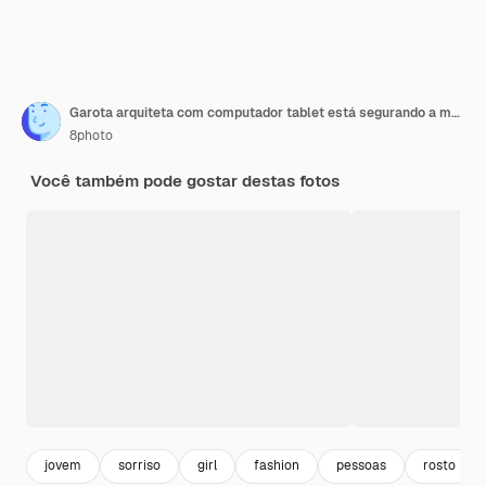
Garota arquiteta com computador tablet está segurando a mão atrás da cabeça no fundo branco
8photo
Você também pode gostar destas fotos
jovem
sorriso
girl
fashion
pessoas
rosto