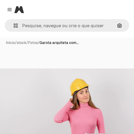
Magnific
Close menu
Pesqui
Início
/
stock
/
Fotos
/
Garota arquiteta com…