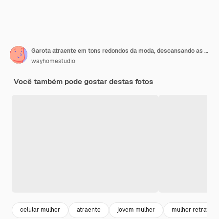
Garota atraente em tons redondos da moda, descansando as mãos na mesa de madeira com telefone celular, batido fresco e tigela de frutas enquanto tomava o café da manhã em um café ao ar livre, esperando por amigos, sorrindo e olhando
wayhomestudio
Você também pode gostar destas fotos
celular mulher
atraente
jovem mulher
mulher retrato