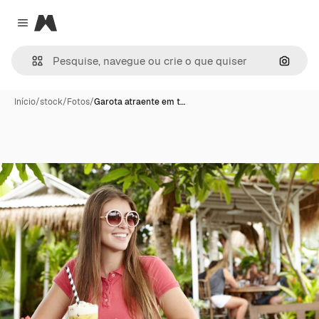
Magnific
Close menu
Pesqui
Início
/
stock
/
Fotos
/
Garota atraente em t…