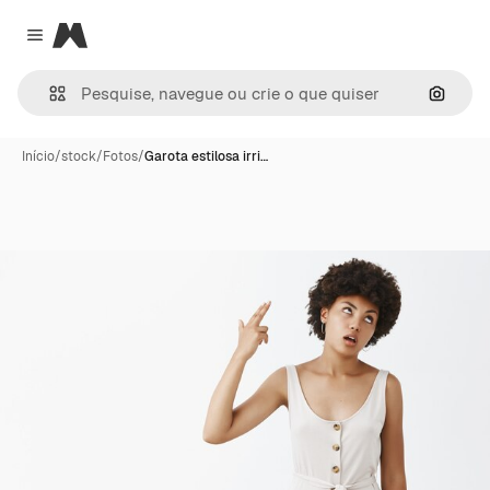
Magnific
Close menu
Pesqui
Início
/
stock
/
Fotos
/
Garota estilosa irri…