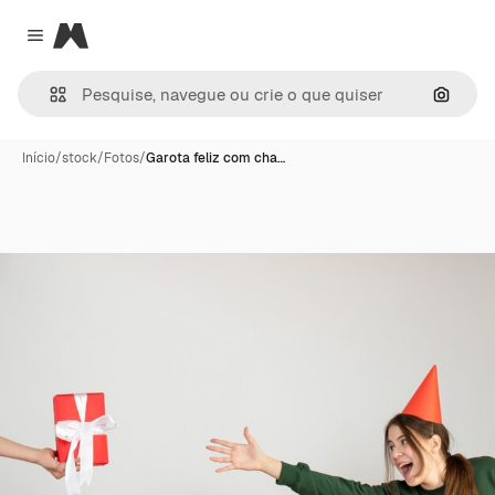
Magnific
Close menu
Pesqui
Início
/
stock
/
Fotos
/
Garota feliz com cha…