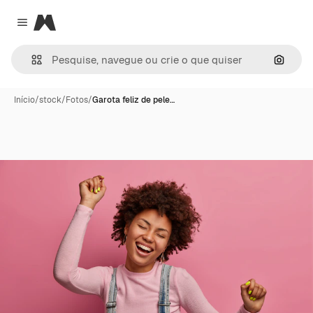
Magnific
Close menu
Pesqui
Início
/
stock
/
Fotos
/
Garota feliz de pele…