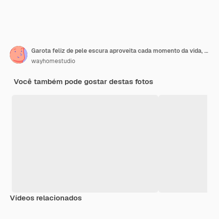
Garota feliz de pele escura aproveita cada momento da vida, dança e se move, levanta os braços e cerrou os punhos, fecha os olhos, tem bom humor, usa sarafan jeans e gola olímpica, isolado na parede rosa
wayhomestudio
Você também pode gostar destas fotos
Vídeos relacionados
Premium
Premium