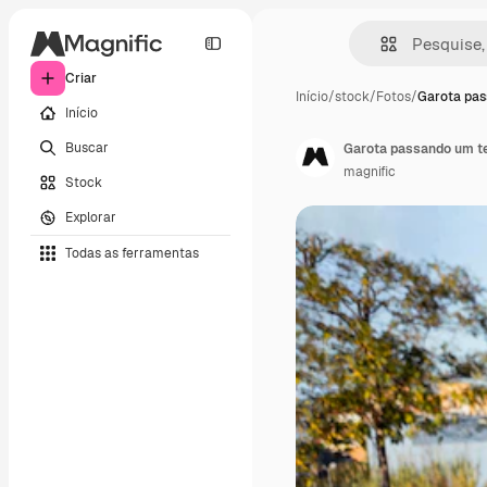
Criar
Início
/
stock
/
Fotos
/
Garota pas
Início
Buscar
Garota passando um t
magnific
Stock
Explorar
Todas as ferramentas