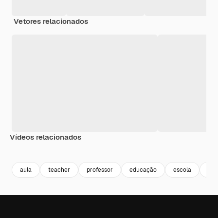
Vetores relacionados
Vídeos relacionados
Premium
Premium
Premium
Premium
aula
teacher
professor
educação
escola
chi