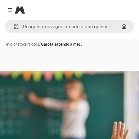
Magnific
Close menu
Pesqui
Início
/
stock
/
Fotos
/
Garota sabendo a mel…