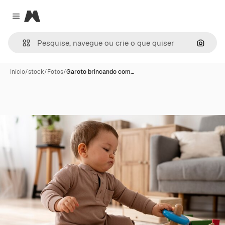
Magnific
Close menu
Pesqui
Início
/
stock
/
Fotos
/
Garoto brincando com…