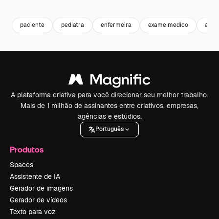
Premium
Premium
Premium
Premium
paciente
pediatra
enfermeira
exame medico
assi
A plataforma criativa para você direcionar seu melhor trabalho.
Mais de 1 milhão de assinantes entre criativos, empresas,
agências e estúdios.
Português
Produtos
Spaces
Assistente de IA
Gerador de imagens
Gerador de vídeos
Texto para voz