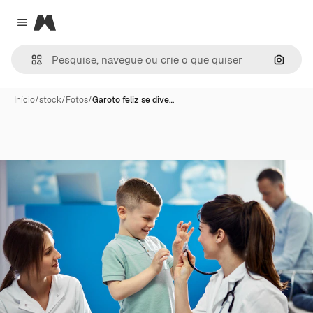
Magnific
Close menu
Pesqui
Início
/
stock
/
Fotos
/
Garoto feliz se dive…