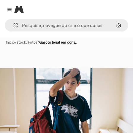
Magnific
Close menu
Pesqui
Início
/
stock
/
Fotos
/
Garoto legal em cons…