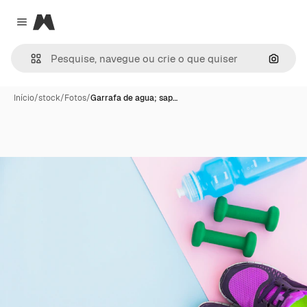
Magnific
Close menu
Pesqui
Início
/
stock
/
Fotos
/
Garrafa de agua; sap…