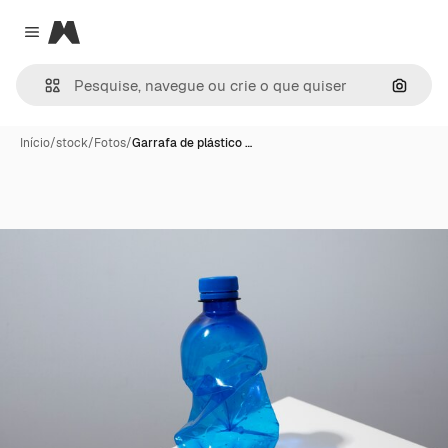
Magnific
Close menu
Pesqui
Início
/
stock
/
Fotos
/
Garrafa de plástico …