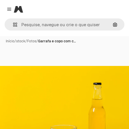
Magnific
Close menu
Pesqui
Início
/
stock
/
Fotos
/
Garrafa e copo com c…