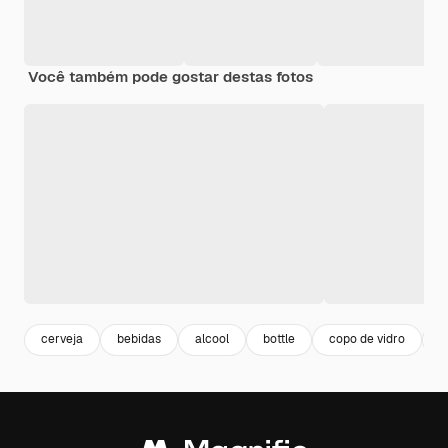
Você também pode gostar destas fotos
cerveja
bebidas
alcool
bottle
copo de vidro
g