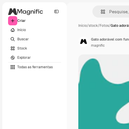
Criar
Início
/
stock
/
Fotos
/
Gato adorá
Início
Buscar
Gato adorável com fund
magnific
Stock
Explorar
Todas as ferramentas