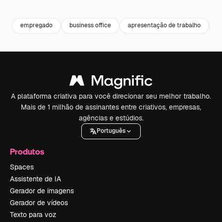
Premium
Premium
Premium
Premium
empregado
business office
apresentação de trabalho
m
A plataforma criativa para você direcionar seu melhor trabalho.
Mais de 1 milhão de assinantes entre criativos, empresas,
agências e estúdios.
Português
Produtos
Spaces
Assistente de IA
Gerador de imagens
Gerador de vídeos
Texto para voz