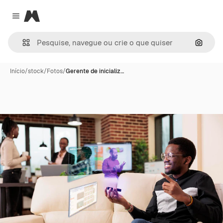
Magnific
Close menu
Pesqui
Início
/
stock
/
Fotos
/
Gerente de inicializ…