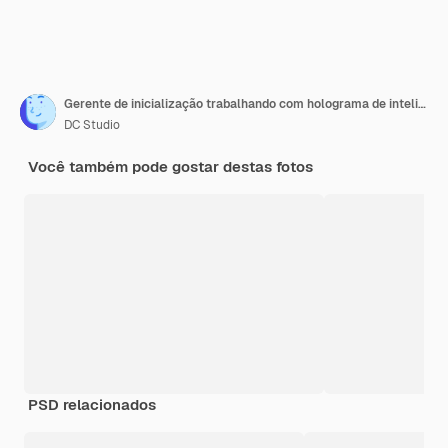
Gerente de inicialização trabalhando com holograma de inteligência artificial do gerente para falar sobre o relatório da empresa. Usando realidade aumentada holográfica para ter conversas remotas, tecnologia digital online.
DC Studio
Você também pode gostar destas fotos
PSD relacionados