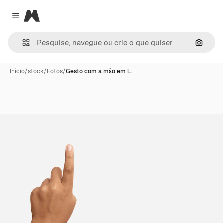
Magnific
Close menu
Pesqui
Início
/
stock
/
Fotos
/
Gesto com a mão em l…