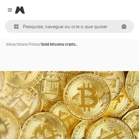
Magnific
Close menu
Pesqui
Início
/
stock
/
Fotos
/
Gold bitcoins cripto…