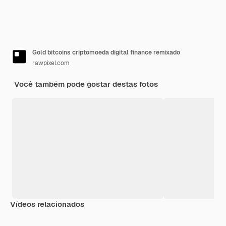
Gold bitcoins criptomoeda digital finance remixado
rawpixel.com
Você também pode gostar destas fotos
Vídeos relacionados
Premium
Premium
Premium
Premium