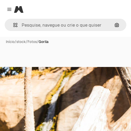
Magnific
Close menu
Pesqui
Início
/
stock
/
Fotos
/
Gorila