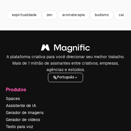
Premium
Premium
Premium
Premium
espiritualidade
zen
aromaterapia
budismo
calma
A plataforma criativa para você direcionar seu melhor trabalho.
Mais de 1 milhão de assinantes entre criativos, empresas,
agências e estúdios.
Português
Produtos
Spaces
Assistente de IA
Gerador de imagens
Gerador de vídeos
Texto para voz