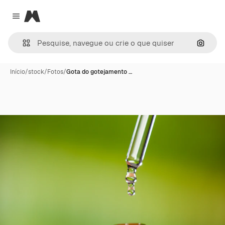
Magnific
Close menu
Pesqui
Início
/
stock
/
Fotos
/
Gota do gotejamento …