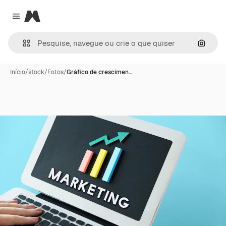
Magnific
Close menu
Pesqui
Início
/
stock
/
Fotos
/
Gráfico de crescimen…