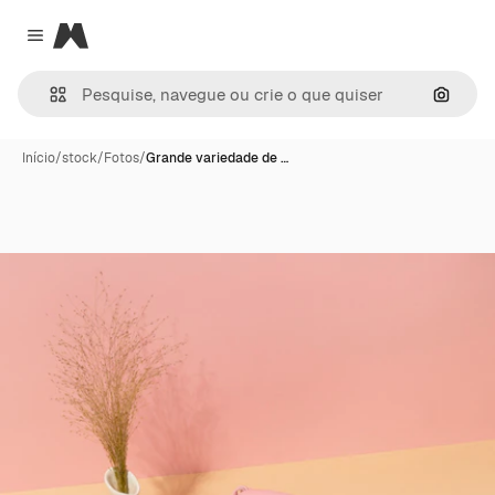
Magnific
Close menu
Pesqui
Início
/
stock
/
Fotos
/
Grande variedade de …