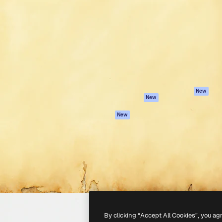
iativa para você direcionar
Spaces
Academy
alho. Mais de 1 milhão de
Assistente de IA
Documentação
e criativos, empresas,
Gerador de
Atendimento
dios.
imagens
Termos e
Gerador de vídeos
condições
Texto para voz
Política de
privacidade
Conteúdo de stock
Originais
MCP para
New
New
Claude/ChatGPT
Política de cooki
Agentes
Central de
New
confiabilidade
API
Afiliados
App móvel
Empresas
Todas as
ferramentas
-
2026
Freepik Company S.L.U.
Todos os direitos reservados
.
By clicking “Accept All Cookies”, you ag