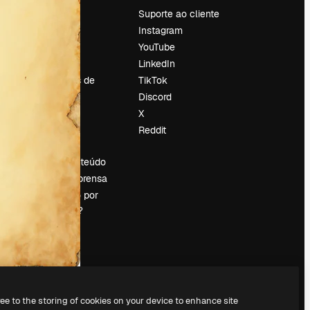
Preços
Suporte ao cliente
Sobre nós
Instagram
Reviews
YouTube
Emprego
LinkedIn
Tendências de
TikTok
pesquisa
Discord
Blog
X
Eventos
Reddit
es
Slidesgo
Vender conteúdo
Sala de imprensa
Procurando por
magnific.ai?
ree to the storing of cookies on your device to enhance site