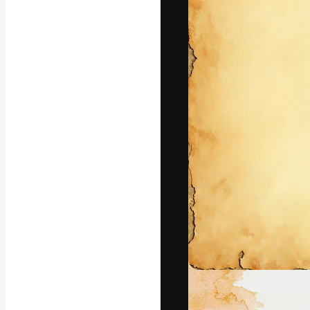
A plataforma cr
seu melhor trab
assinantes entr
agências e estú
Português
Copyright © 2010