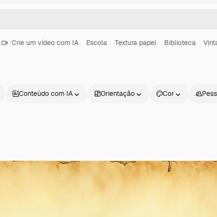
Crie um vídeo com IA
Escola
Textura papel
Biblioteca
Vint
Conteúdo com IA
Orientação
Cor
Pess
Produtos
Começar