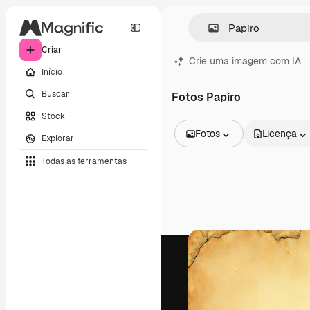
Criar
Crie uma imagem com IA
Início
Buscar
Fotos Papiro
Stock
Fotos
Licença
Explorar
Todas as imagens
Todas as ferramentas
Vetores
Ilustrações
Fotos
PSD
Modelos
Mockups
Vídeos
Clipes de vídeo
Animações
Modelos de vídeos
Ícones
Modelos 3D
Fontes