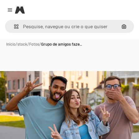
Magnific
Close menu
Pesqui
Início
/
stock
/
Fotos
/
Grupo de amigos faze…