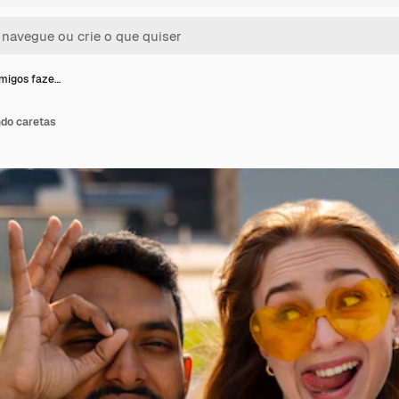
migos faze…
ndo caretas