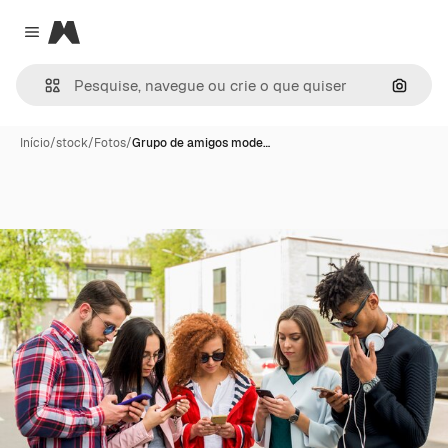
Magnific
Close menu
Pesqui
Início
/
stock
/
Fotos
/
Grupo de amigos mode…