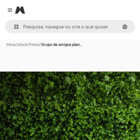
Magnific
Close menu
Pesqui
Início
/
stock
/
Fotos
/
Grupo de amigos plan…