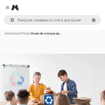
Magnific
Close menu
Pesqui
Início
/
stock
/
Fotos
/
Grupo de crianças ap…