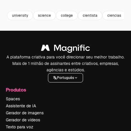
Premium
Premium
Premium
Premium
university
science
college
cientista
ciencias
A plataforma criativa para você direcionar seu melhor trabalho.
Mais de 1 milhão de assinantes entre criativos, empresas,
agências e estúdios.
Português
Produtos
Spaces
Assistente de IA
Gerador de imagens
Gerador de vídeos
Texto para voz