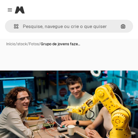
Magnific
Close menu
Pesqui
Início
/
stock
/
Fotos
/
Grupo de jovens faze…