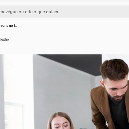
ovens no t…
abalho