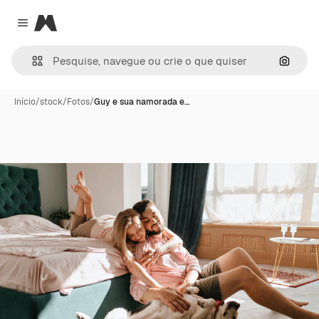
Magnific
Close menu
Pesqui
Início
/
stock
/
Fotos
/
Guy e sua namorada e…