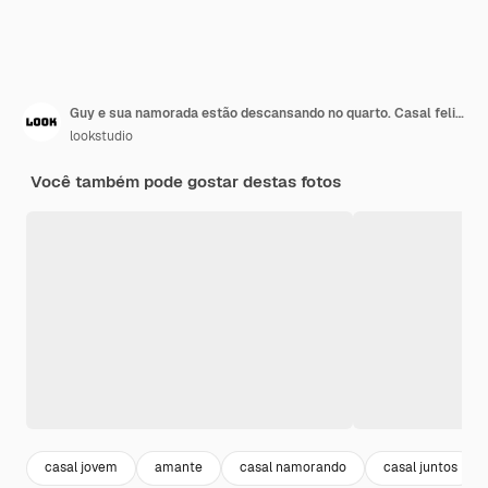
Guy e sua namorada estão descansando no quarto. Casal feliz olhando amorosamente para seu animal de estimação que quer brincar.
lookstudio
Você também pode gostar destas fotos
casal jovem
amante
casal namorando
casal juntos