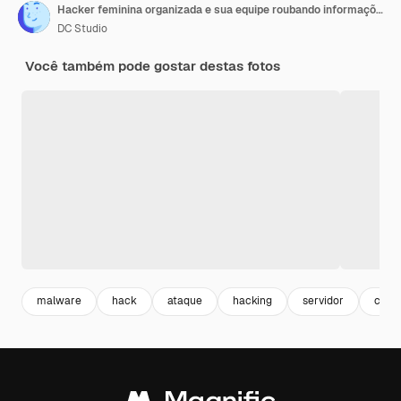
Hacker feminina organizada e sua equipe roubando informações de servidores do governo usando supercomputadores.
DC Studio
Você também pode gostar destas fotos
malware
hack
ataque
hacking
servidor
cript