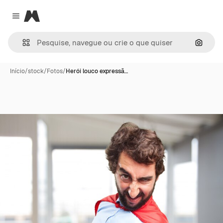
Magnific
Close menu
Pesqui
Início
/
stock
/
Fotos
/
Herói louco expressã…