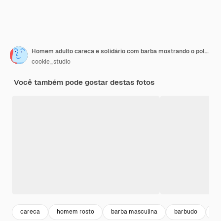
Homem adulto careca e solidário com barba mostrando o polegar em aprovação
cookie_studio
Você também pode gostar destas fotos
careca
homem rosto
barba masculina
barbudo
ho