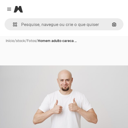
Magnific
Close menu
Pesqui
Início
/
stock
/
Fotos
/
Homem adulto careca …