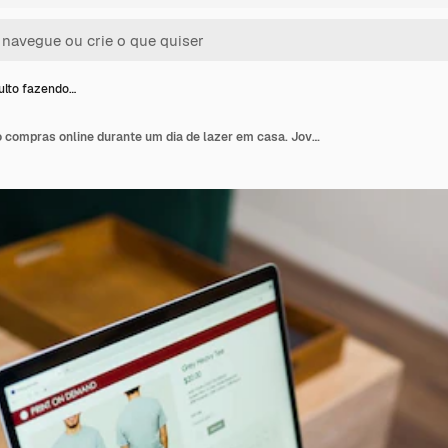
lto fazendo…
Homem adulto fazendo compras online durante um dia de lazer em casa. Jovem comprando roupas online