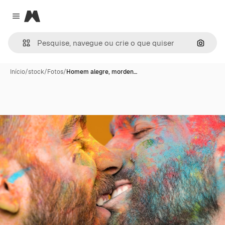
Magnific
Close menu
Pesqui
Início
/
stock
/
Fotos
/
Homem alegre, morden…