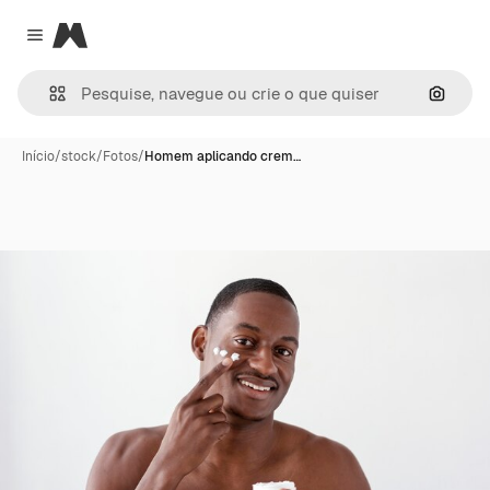
Magnific
Close menu
Pesqui
Início
/
stock
/
Fotos
/
Homem aplicando crem…