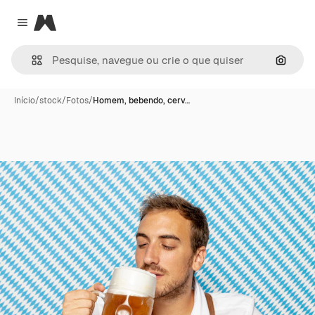
Magnific
Close menu
Pesqui
Início
/
stock
/
Fotos
/
Homem, bebendo, cerv…