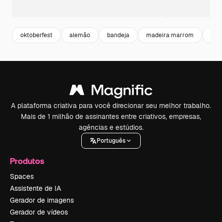
oktoberfest
alemão
bandeja
madeira marrom
ale
A plataforma criativa para você direcionar seu melhor trabalho.
Mais de 1 milhão de assinantes entre criativos, empresas,
agências e estúdios.
Português
Produtos
Spaces
Assistente de IA
Gerador de imagens
Gerador de vídeos