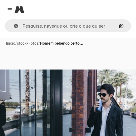
Magnific
Close menu
Pesqui
Início
/
stock
/
Fotos
/
Homem bebendo perto …