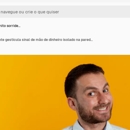
to sorride…
Homem bonito sorridente gesticula sinal de mão de dinheiro isolado na parede laranja