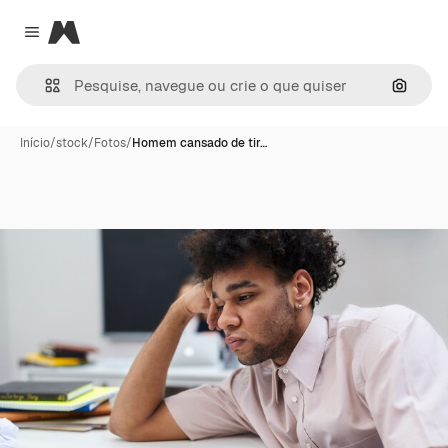
Magnific
Close menu
Pesqui
Início
/
stock
/
Fotos
/
Homem cansado de tir…