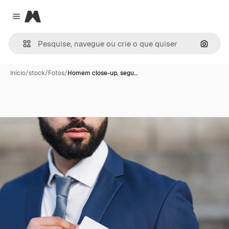
Magnific
Close menu
Pesqui
Início
/
stock
/
Fotos
/
Homem close-up, segu…